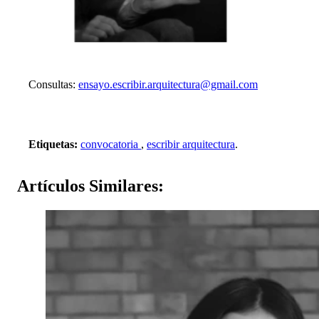
Consultas:
ensayo.escribir.arquitectura@gmail.com
Etiquetas:
convocatoria
,
escribir arquitectura
.
Artículos
Similares: