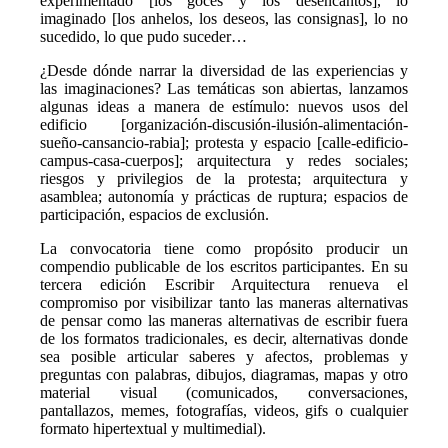
experimentado [los goces y los desencantos], lo
imaginado [los anhelos, los deseos, las consignas], lo no
sucedido, lo que pudo suceder…
¿Desde dónde narrar la diversidad de las experiencias y
las imaginaciones? Las temáticas son abiertas, lanzamos
algunas ideas a manera de estímulo: nuevos usos del
edificio [organización-discusión-ilusión-alimentación-
sueño-cansancio-rabia]; protesta y espacio [calle-edificio-
campus-casa-cuerpos]; arquitectura y redes sociales;
riesgos y privilegios de la protesta; arquitectura y
asamblea; autonomía y prácticas de ruptura; espacios de
participación, espacios de exclusión.
La convocatoria tiene como propósito producir un
compendio publicable de los escritos participantes. En su
tercera edición Escribir Arquitectura renueva el
compromiso por visibilizar tanto las maneras alternativas
de pensar como las maneras alternativas de escribir fuera
de los formatos tradicionales, es decir, alternativas donde
sea posible articular saberes y afectos, problemas y
preguntas con palabras, dibujos, diagramas, mapas y otro
material visual (comunicados, conversaciones,
pantallazos, memes, fotografías, videos, gifs o cualquier
formato hipertextual y multimedial).