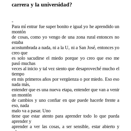
carrera y la universidad?
-
Para mí entrar fue super bonito e igual yo he aprendido un 
montón

de cosas, como yo vengo de una zona rural entonces no 
estaba

acostumbrada a nada, ni a la U, ni a San José, entonces yo 
creo que

es solo sacudirse el miedo porque yo creo que eso me 
pasó muchas

veces al inicio y tal vez siento que desaproveché mucho el 
tiempo

en mis primeros años por vergüenza o por miedo. Eso eso 
nada más,

entender que es una nueva etapa, entender que van a venir 
un montón

de cambios y uno confiar en que puede hacerle frente a 
eso, nada

malo va a pasar. U
no

tiene que estar atento para aprender todo lo que pueda 
aprender y

aprender a ver las cosas, a ser sensible, estar abierto y 