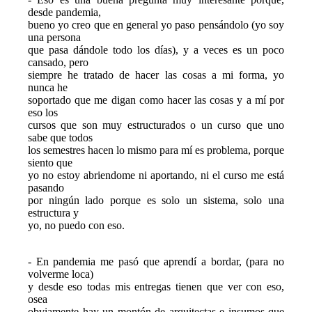
desde pandemia,

bueno yo creo que en general yo paso pensándolo (yo soy 
una persona

que pasa dándole todo los días), y a veces es un poco 
cansado, pero

siempre he tratado de hacer las cosas a mi forma, yo 
nunca he

soportado que me digan como hacer las cosas y a mí por 
eso los

cursos que son muy estructurados o un curso que uno 
sabe que todos

los semestres hacen lo mismo para mí es problema, porque 
siento que

yo no estoy abriendome ni aportando, ni el curso me está 
pasando

por ningún lado porque es solo un sistema, solo una 
estructura y

yo, no puedo con eso.
- En pandemia me pasó que aprendí a bordar, (para no 
volverme loca)

y desde eso todas mis entregas tienen que ver con eso, 
osea

obviamente hay un montón de arquitectas e insumos que 