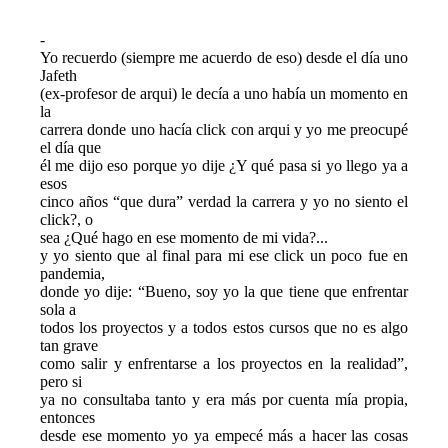
-
Yo recuerdo (siempre me acuerdo de eso) desde el día uno 
Jafeth

(ex-profesor de arqui) le decía a uno había un momento en 
la

carrera donde uno hacía click con arqui y yo me preocupé 
el día que

él me dijo eso porque yo dije ¿Y qué pasa si yo llego ya a 
esos

cinco años “que dura” verdad la carrera y yo no siento el 
click?, o

sea ¿Qué hago en ese momento de mi vida?...
y yo siento que al final para mi ese click un poco fue en 
pandemia,

donde yo dije: “Bueno, soy yo la que tiene que enfrentar 
sola a

todos los proyectos y a todos estos cursos que no es algo 
tan grave

como salir y enfrentarse a los proyectos en la realidad”, 
pero si

ya no consultaba tanto y era más por cuenta mía propia, 
entonces

desde ese momento yo ya empecé más a hacer las cosas 