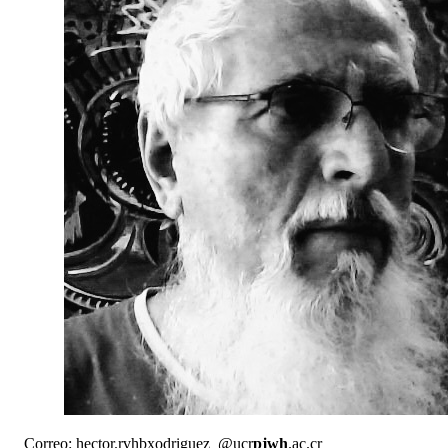
Correo:
hector.r
vhbx
odriguez
@ucr
pjwh
.ac.cr