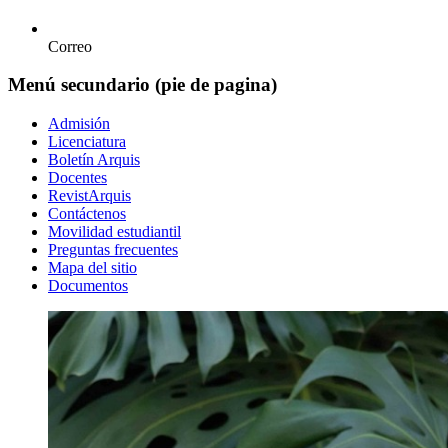
Correo
Menú secundario (pie de pagina)
Admisión
Licenciatura
Boletín Arquis
Docentes
RevistArquis
Contáctenos
Movilidad estudiantil
Preguntas frecuentes
Mapa del sitio
Documentos