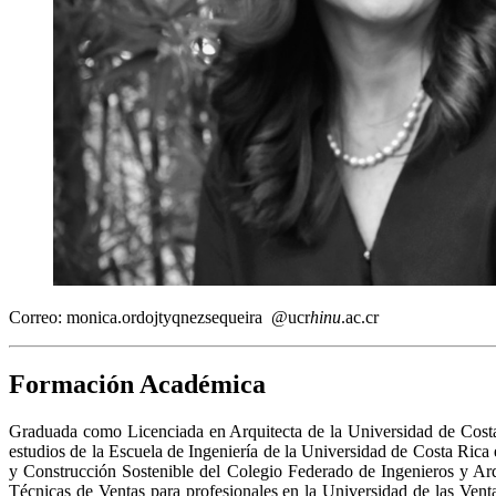
Correo:
monica.ordo
jtyq
nezsequeira
@ucr
hinu
.ac.cr
Formación Académica
Graduada como Licenciada en Arquitecta de la Universidad de Costa
estudios de la Escuela de Ingeniería de la Universidad de Costa Rica
y Construcción Sostenible del Colegio Federado de Ingenieros y Arq
Técnicas de Ventas para profesionales en la Universidad de las Venta