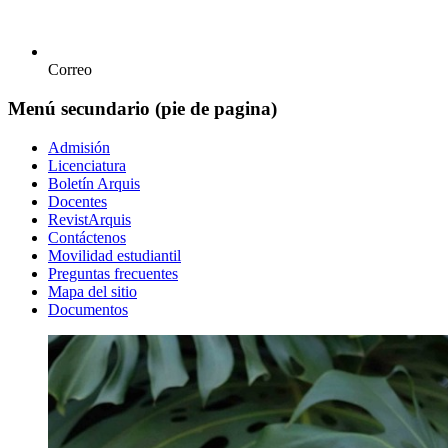
Correo
Menú secundario (pie de pagina)
Admisión
Licenciatura
Boletín Arquis
Docentes
RevistArquis
Contáctenos
Movilidad estudiantil
Preguntas frecuentes
Mapa del sitio
Documentos