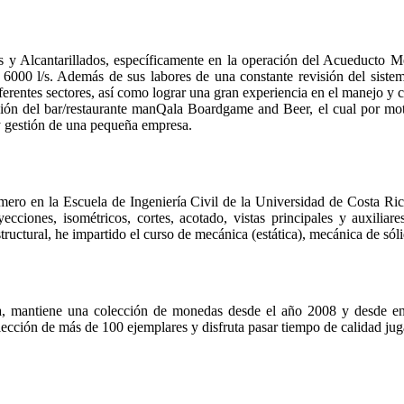
os y Alcantarillados, específicamente en la operación del Acueducto 
6000 l/s. Además de sus labores de una constante revisión del sistema
ferentes sectores, así como lograr una gran experiencia en el manejo y ca
ión del bar/restaurante manQala Boardgame and Beer, el cual por moti
 y gestión de una pequeña empresa.
ero en la Escuela de Ingeniería Civil de la Universidad de Costa Rica
oyecciones, isométricos, cortes, acotado, vistas principales y auxil
tructural, he impartido el curso de mecánica (estática), mecánica de sól
ica, mantiene una colección de monedas desde el año 2008 y desde ent
ección de más de 100 ejemplares y disfruta pasar tiempo de calidad ju