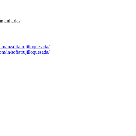
humanitarias.
/in/sofiatrujilloquesada/
/in/sofiatrujilloquesada/