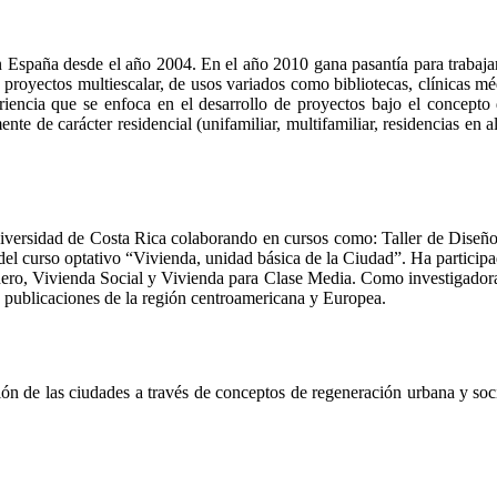
 España desde el año 2004. En el año 2010 gana pasantía para trabaja
 proyectos multiescalar, de usos variados como bibliotecas, clínicas mé
ncia que se enfoca en el desarrollo de proyectos bajo el concepto d
nte de carácter residencial (unifamiliar, multifamiliar, residencias en
iversidad de Costa Rica colaborando en cursos como: Taller de Diseño K
del curso optativo “Vivienda, unidad básica de la Ciudad”. Ha particip
, Vivienda Social y Vivienda para Clase Media. Como investigadora es
y publicaciones de la región centroamericana y Europea.
ión de las ciudades a través de conceptos de regeneración urbana y socia