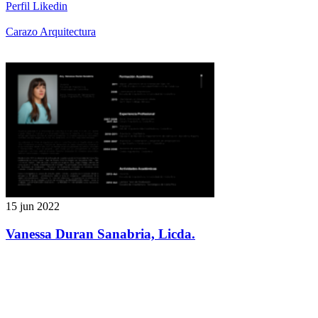
Perfil Likedin
Carazo Arquitectura
15 jun 2022
Vanessa Duran Sanabria, Licda.