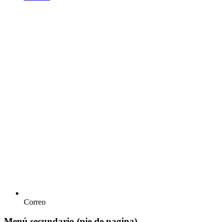
Correo
Menú secundario (pie de pagina)