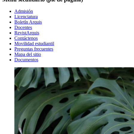
Admisión
Licenciatura
Boletín Arquis
Docentes
RevistArquis
Contáctenos
Movilidad estudiantil
Preguntas frecuentes
Mapa del sitio
Documentos