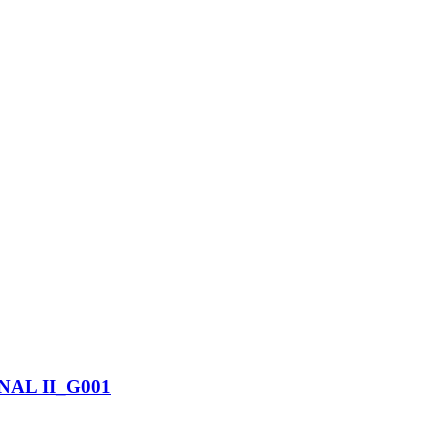
AL II_G001