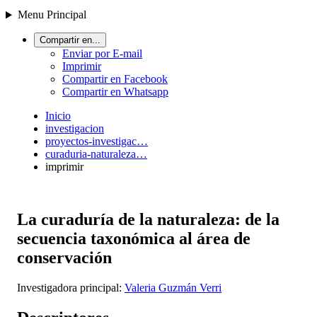
Menu Principal
Compartir en...
Enviar por E-mail
Imprimir
Compartir en Facebook
Compartir en Whatsapp
Inicio
investigacion
proyectos-investigac…
curaduria-naturaleza…
imprimir
La curaduría de la naturaleza: de la
secuencia taxonómica al área de
conservación
Investigadora principal:
Valeria Guzmán Verri