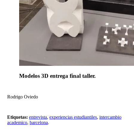
Modelos 3D entrega final taller.
Rodrigo Oviedo
Etiquetas:
entrevista
,
experiencias estudiantiles
,
intercambio
academico
,
barcelona
.