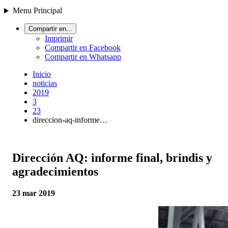
Menu Principal
Compartir en...
Imprimir
Compartir en Facebook
Compartir en Whatsapp
Inicio
noticias
2019
3
23
direccion-aq-informe…
Dirección AQ: informe final, brindis y
agradecimientos
23 mar 2019