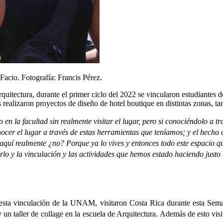
Facio. Fotografía: Francis Pérez.
itectura, durante el primer ciclo del 2022 se vincularon estudiantes de
alizaron proyectos de diseño de hotel boutique en distintas zonas, t
en la facultad sin realmente visitar el lugar, pero si conociéndolo a t
ocer el lugar a través de estas herramientas que teníamos; y el hecho d
e aquí realmente ¿no? Porque ya lo vives y entonces todo este espacio q
tirlo y la vinculación y las actividades que hemos estado haciendo justo
en esta vinculación de la UNAM, visitaron Costa Rica durante esta Sem
 y un taller de collage en la escuela de Arquitectura. Además de esto 