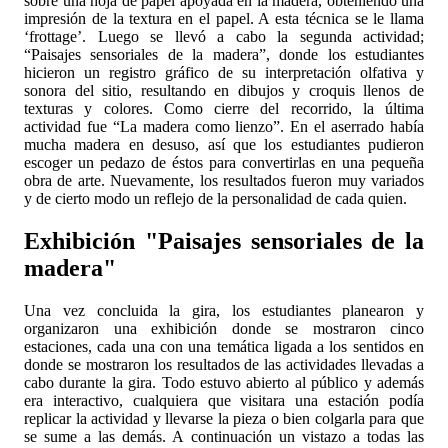
sobre una hoja de papel apoyada en la madera, obteniendo una
impresión de la textura en el papel. A esta técnica se le llama
‘frottage’. Luego se llevó a cabo la segunda actividad;
“Paisajes sensoriales de la madera”, donde los estudiantes
hicieron un registro gráfico de su interpretación olfativa y
sonora del sitio, resultando en dibujos y croquis llenos de
texturas y colores. Como cierre del recorrido, la última
actividad fue “La madera como lienzo”. En el aserrado había
mucha madera en desuso, así que los estudiantes pudieron
escoger un pedazo de éstos para convertirlas en una pequeña
obra de arte. Nuevamente, los resultados fueron muy variados
y de cierto modo un reflejo de la personalidad de cada quien.
Exhibición "Paisajes sensoriales de la
madera"
Una vez concluida la gira, los estudiantes planearon y
organizaron una exhibición donde se mostraron cinco
estaciones, cada una con una temática ligada a los sentidos en
donde se mostraron los resultados de las actividades llevadas a
cabo durante la gira. Todo estuvo abierto al público y además
era interactivo, cualquiera que visitara una estación podía
replicar la actividad y llevarse la pieza o bien colgarla para que
se sume a las demás. A continuación un vistazo a todas las