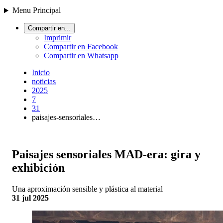
Menu Principal
Compartir en...
Imprimir
Compartir en Facebook
Compartir en Whatsapp
Inicio
noticias
2025
7
31
paisajes-sensoriales…
Paisajes sensoriales MAD-era: gira y
exhibición
Una aproximación sensible y plástica al material
31 jul 2025