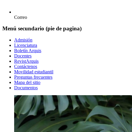
Correo
Menú secundario (pie de pagina)
Admisión
Licenciatura
Boletín Arquis
Docentes
RevistArquis
Contáctenos
Movilidad estudiantil
Preguntas frecuentes
Mapa del sitio
Documentos