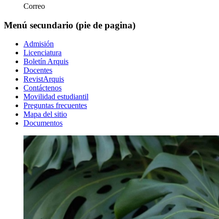
Correo
Menú secundario (pie de pagina)
Admisión
Licenciatura
Boletín Arquis
Docentes
RevistArquis
Contáctenos
Movilidad estudiantil
Preguntas frecuentes
Mapa del sitio
Documentos