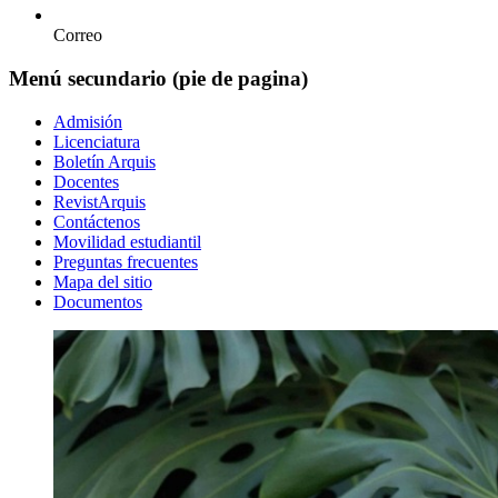
Correo
Menú secundario (pie de pagina)
Admisión
Licenciatura
Boletín Arquis
Docentes
RevistArquis
Contáctenos
Movilidad estudiantil
Preguntas frecuentes
Mapa del sitio
Documentos