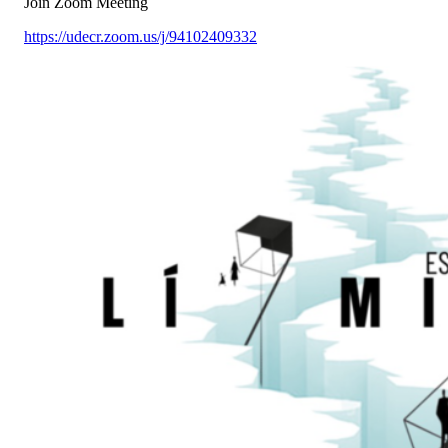
Join Zoom Meeting
https://udecr.zoom.us/j/94102409332