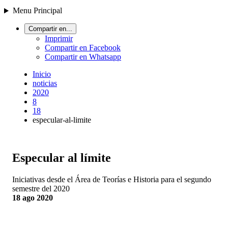
Menu Principal
Compartir en...
Imprimir
Compartir en Facebook
Compartir en Whatsapp
Inicio
noticias
2020
8
18
especular-al-limite
Especular al límite
Iniciativas desde el Área de Teorías e Historia para el segundo
semestre del 2020
18 ago 2020