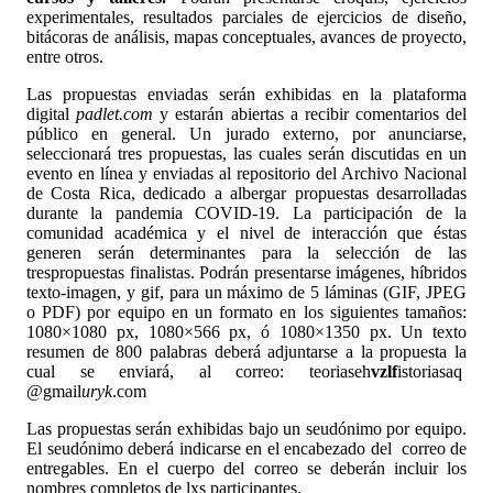
experimentales, resultados parciales de ejercicios de diseño,
bitácoras de análisis, mapas conceptuales, avances de proyecto,
entre otros.
Las propuestas enviadas serán exhibidas en la plataforma
digital
padlet
.com
y estarán abiertas a recibir comentarios del
público en general. Un jurado externo, por anunciarse,
seleccionará tres propuestas, las cuales serán discutidas en un
evento en línea y enviadas al repositorio del Archivo Nacional
de Costa Rica, dedicado a albergar propuestas desarrolladas
durante la pandemia COVID-19. La participación de la
comunidad académica y el nivel de interacción que éstas
generen serán determinantes para la selección de las
trespropuestas finalistas. Podrán presentarse imágenes, híbridos
texto-imagen, y gif, para un máximo de 5 láminas (GIF, JPEG
o PDF) por equipo en un formato en los siguientes tamaños:
1080×1080 px, 1080×566 px, ó 1080×1350 px. Un texto
resumen de 800 palabras deberá adjuntarse a la propuesta la
cual se enviará, al correo:
teoriaseh
vzlf
istoriasaq
@gmail
uryk
.com
Las propuestas serán exhibidas bajo un seudónimo por equipo.
El seudónimo deberá indicarse en el encabezado del correo de
entregables. En el cuerpo del correo se deberán incluir los
nombres completos de lxs participantes.