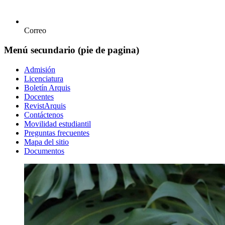
Correo
Menú secundario (pie de pagina)
Admisión
Licenciatura
Boletín Arquis
Docentes
RevistArquis
Contáctenos
Movilidad estudiantil
Preguntas frecuentes
Mapa del sitio
Documentos